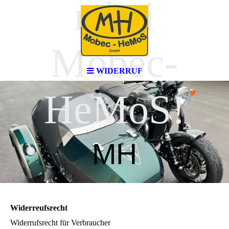
n bei
Mobec-
WIDERRUF
HeMoS!
MH
Widerreufsrecht
Widerrufsrecht für Verbraucher